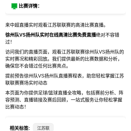
比赛详情：
来中超直播实时观看江苏联联赛的高清比赛直播。
徐州队VS扬州队实时在线高清比赛免费直播
绝对不容错
过！
访问我们的直播页面，观看江苏联联赛徐州队VS扬州队的
实时赛况和精彩回放。我们提供最新的比赛数据和分析，
确保您不会错过任何比赛亮点。
提前预告徐州队VS扬州队直播赛程表，助您轻松掌握江苏
联联赛赛场实时动态
本页面为你提供足球/篮球直播全攻略，包括赛前分析、阵
容预测、直播链接及赛后回顾，一站式服务让你轻松掌握
比赛动态！
相关标签:
江苏联