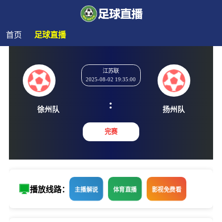
首页
足球直播
江苏联
2025-08-02 19:35:00
:
徐州队
扬州
完赛
播放线路：
主播解说
体育直播
影视免费看