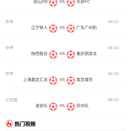
蔚山HD
VS
水原FC
中甲
08-02
辽宁铁人
VS
广东广州豹
中甲
08-02
陕西联合
VS
重庆铜梁龙
中甲
08-02
上海嘉定汇龙
VS
南京城市
江苏联
08-02
淮安队
VS
苏州队
热门视频