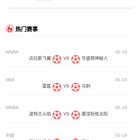
热门赛事
WNBA
05-19
达拉斯飞翼
VS
华盛顿神秘人
NBA
05-19
雷霆
VS
马刺
WNBA
05-19
波特兰火焰
VS
康涅狄格太阳
中超
05-19