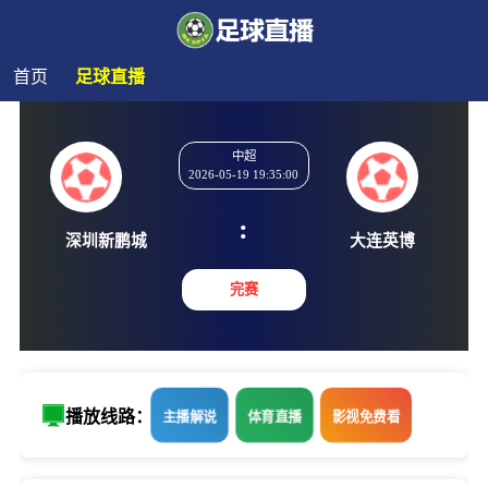
首页
足球直播
中超
2026-05-19 19:35:00
:
深圳新鹏城
大连英
完赛
播放线路：
主播解说
体育直播
影视免费看