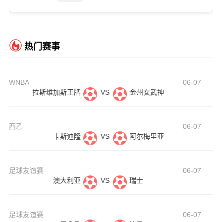
热门赛事
WNBA
06-07
拉斯维加斯王牌
VS
金州女武神
西乙
06-07
卡斯迪隆
VS
阿尔梅里亚
足球友谊赛
06-07
澳大利亚
VS
瑞士
足球友谊赛
06-07