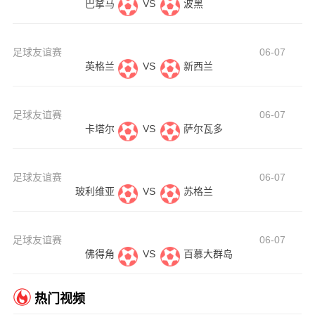
巴拿马
VS
波黑
足球友谊赛
06-07
英格兰
VS
新西兰
足球友谊赛
06-07
卡塔尔
VS
萨尔瓦多
足球友谊赛
06-07
玻利维亚
VS
苏格兰
足球友谊赛
06-07
佛得角
VS
百慕大群岛
热门视频