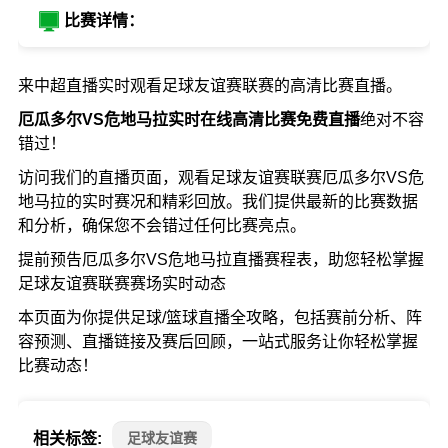
比赛详情：
来中超直播实时观看足球友谊赛联赛的高清比赛直播。
厄瓜多尔VS危地马拉实时在线高清比赛免费直播
绝对不容
错过！
访问我们的直播页面，观看足球友谊赛联赛厄瓜多尔VS危
地马拉的实时赛况和精彩回放。我们提供最新的比赛数据
和分析，确保您不会错过任何比赛亮点。
提前预告厄瓜多尔VS危地马拉直播赛程表，助您轻松掌握
足球友谊赛联赛赛场实时动态
本页面为你提供足球/篮球直播全攻略，包括赛前分析、阵
容预测、直播链接及赛后回顾，一站式服务让你轻松掌握
比赛动态！
相关标签:
足球友谊赛