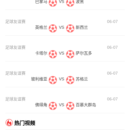
巴拿马
VS
波黑
足球友谊赛
06-07
英格兰
VS
新西兰
足球友谊赛
06-07
卡塔尔
VS
萨尔瓦多
足球友谊赛
06-07
玻利维亚
VS
苏格兰
足球友谊赛
06-07
佛得角
VS
百慕大群岛
热门视频