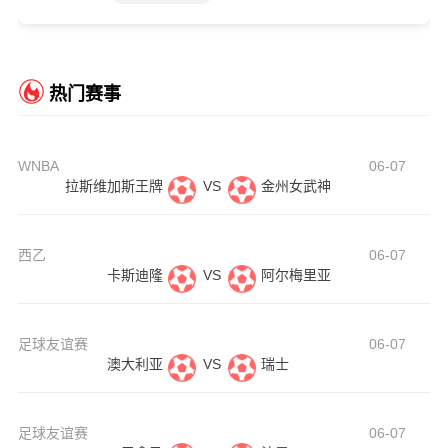
热门赛事
WNBA
06-07
拉斯维加斯王牌
VS
金州女武神
西乙
06-07
卡斯迪隆
VS
阿尔梅里亚
足球友谊赛
06-07
澳大利亚
VS
瑞士
足球友谊赛
06-07